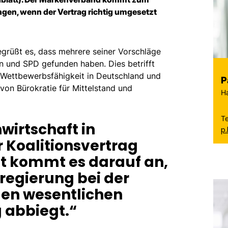
ngen, wenn der Vertrag richtig umgesetzt
grüßt es, dass mehrere seiner Vorschläge
n und SPD gefunden haben. Dies betrifft
 Wettbewerbsfähigkeit in Deutschland und
P
on Bürokratie für Mittelstand und
H
T
wirtschaft in
p
r Koalitionsvertrag
zt kommt es darauf an,
regierung bei der
en wesentlichen
g abbiegt.“