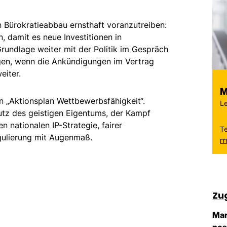
n Bürokratieabbau ernsthaft voranzutreiben:
 damit es neue Investitionen in
Grundlage weiter mit der Politik im Gespräch
gen, wenn die Ankündigungen im Vertrag
eiter.
M
n „Aktionsplan Wettbewerbsfähigkeit“.
Le
utz des geistigen Eigentums, der Kampf
 nationalen IP-Strategie, fairer
T
gulierung mit Augenmaß.
m
Zu
Mar