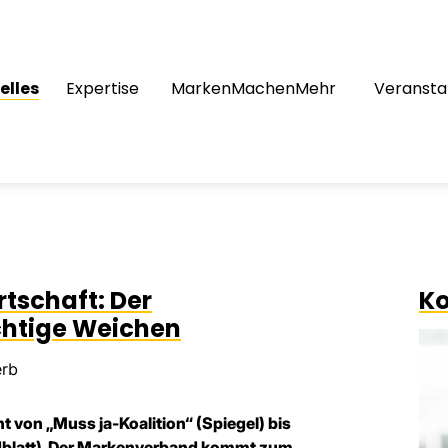
elles
Expertise
MarkenMachenMehr
Veransta
tschaft: Der
Ko
ichtige Weichen
erb
t von „Muss ja-Koalition“ (Spiegel) bis
dblatt). Der Markenverband kommt zum