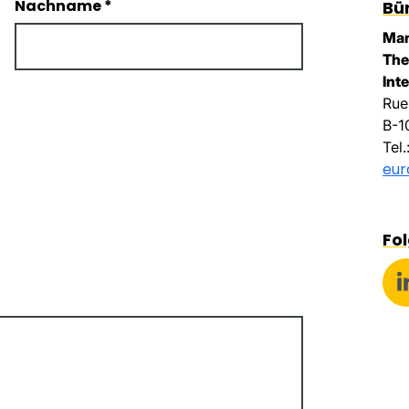
Nachname
*
Bü
Mar
The
Int
Rue
B-1
Tel
eu
Fol