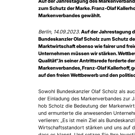
Auf der Jahrestagung des Markenverbande
zum Schutz der Marke. Franz-Olaf Kallerh
Markenverbandes gewählt.
Berlin, 14.09.2023.
Auf der Jahrestagung d
Bundeskanzler Olaf Scholz zum Schutz de
Marktwirtschaft ebenso wie fairer und fre
Unternehmen müssen wir stärken. Wettbewe
Qualität“.
In seiner Antrittsrede forderte d
Markenverbandes, Franz-Olaf Kallerhoff, 
auf den freien Wettbewerb und den politis
Sowohl Bundeskanzler Olaf Scholz als auc
der Einladung des Markenverbandes zur Ja
hob Scholz die Bedeutung der Markenwirt
und ermunterte die anwesenden Unternehme
verlieren: „Es ist mein Ziel als Bundeskan
Wirtschaftsstandort stärken und uns auf d
dass es klappt. Und setzen Sie Ihre Inve