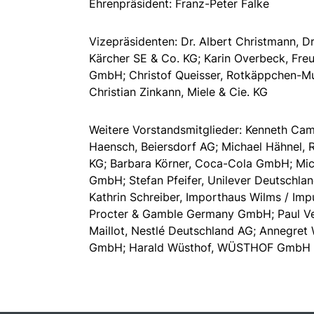
Ehrenpräsident: Franz-Peter Falke
Vizepräsidenten: Dr. Albert Christmann, Dr
Kärcher SE & Co. KG; Karin Overbeck, Fr
GmbH; Christof Queisser, Rotkäppchen-M
Christian Zinkann, Miele & Cie. KG
Weitere Vorstandsmitglieder: Kenneth Cam
Haensch, Beiersdorf AG; Michael Hähnel,
KG; Barbara Körner, Coca-Cola GmbH; Mic
GmbH; Stefan Pfeifer, Unilever Deutschla
Kathrin Schreiber, Importhaus Wilms / Im
Procter & Gamble Germany GmbH; Paul Vet
Maillot, Nestlé Deutschland AG; Annegret
GmbH; Harald Wüsthof, WÜSTHOF GmbH