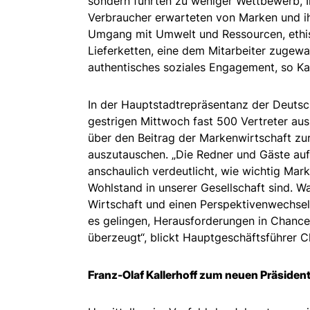
sondern führten zu weniger Wettbewerb, I
Verbraucher erwarteten von Marken und ih
Umgang mit Umwelt und Ressourcen, ethis
Lieferketten, eine dem Mitarbeiter zugew
authentisches soziales Engagement, so Kal
In der Hauptstadtrepräsentanz der Deutsch
gestrigen Mittwoch fast 500 Vertreter aus
über den Beitrag der Markenwirtschaft zur
auszutauschen. „Die Redner und Gäste au
anschaulich verdeutlicht, wie wichtig Mark
Wohlstand in unserer Gesellschaft sind. Wa
Wirtschaft und einen Perspektivenwechsel.
es gelingen, Herausforderungen in Chancen
überzeugt“, blickt Hauptgeschäftsführer Ch
Franz-Olaf Kallerhoff zum neuen Präside