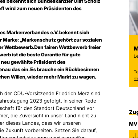
s bekennt sich Bundeskanzler Olaf Scholz
off wird zum neuen Präsidenten des
es Markenverbandes e.V. bekennt sich
r Marke: „Markenschutz gehört zur sozialen
ier Wettbewerb.
Den fairen Wettbewerb freier
M
rb ist die beste Garantie für gute
Le
er neu gewählte Präsident des
genau das ein. Es brauche ein Rückbesinnen
T
chen Willen, wieder mehr Markt zu wagen.
m
h der CDU-Vorsitzende Friedrich Merz sind
hrestagung 2023 gefolgt. In seiner Rede
schaft für den Standort Deutschland vor
Zu
r, die Zuversicht in unser Land nicht zu
zler dieses Landes, dass wir unseren
MV 
ie Zukunft vorbereiten. Setzen Sie darauf,
stitionsentscheidungen gewissermaßen