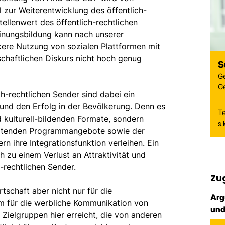
zur Weiterentwicklung des öffentlich-
ellenwert des öffentlich-rechtlichen
einungsbildung kann nach unserer
kere Nutzung von sozialen Plattformen mit
schaftlichen Diskurs nicht hoch genug
S
G
G
h-rechtlichen Sender sind dabei ein
 und den Erfolg in der Bevölkerung. Denn es
T
d kulturell-bildenden Formate, sondern
s
haltenden Programmangebote sowie der
rn ihre Integrationsfunktion verleihen. Ein
 zu einem Verlust an Attraktivität und
h-rechtlichen Sender.
Zu
schaft aber nicht nur für die
Arg
m für die werbliche Kommunikation von
und
ielgruppen hier erreicht, die von anderen