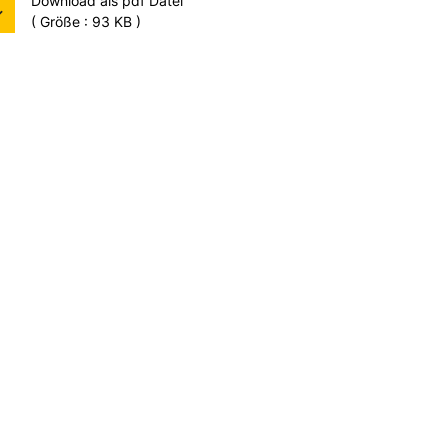
Download als pdf Datei
( Größe : 93 KB )