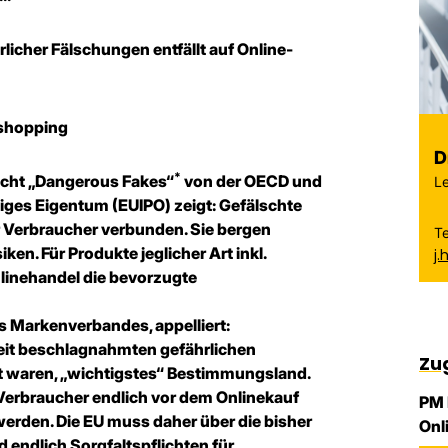
licher Fälschungen entfällt auf Online-
eshopping
D
*
richt „Dangerous Fakes“
von der OECD und
Le
iges Eigentum (EUIPO) zeigt: Gefälschte
r Verbraucher verbunden. Sie bergen
T
en. Für Produkte jeglicher Art inkl.
j
nlinehandel die bevorzugte
s Markenverbandes, appelliert:
weit beschlagnahmten gefährlichen
Zu
mt waren, „wichtigstes“ Bestimmungsland.
e Verbraucher endlich vor dem Onlinekauf
PM 
erden. Die EU muss daher über die bisher
Onl
ndlich Sorgfaltspflichten für