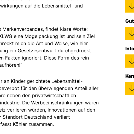
swirkungen auf die Lebensmittel- und
Gut
s Markenverbandes, findet klare Worte:
 KLWG eine Mogelpackung ist und sein Ziel
reckt mich die Art und Weise, wie hier
Inf
rung ein Gesetzesentwurf durchgedrückt
en Fakten ignoriert. Diese Form des rein
aufhören!“
Ker
r an Kinder gerichtete Lebensmittel-
everbot für den überwiegenden Anteil aller
re neben den privatwirtschaftlich
lindustrie. Die Werbeeinschränkungen wären
iz verlieren würden, Innovationen auf den
 Standort Deutschland verliert
, fasst Köhler zusammen.