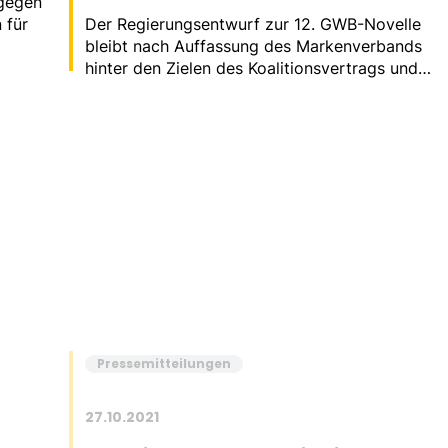
 gegen
 für
Der Regierungsentwurf zur 12. GWB-Novelle
bleibt nach Auffassung des Markenverbands
hinter den Zielen des Koalitionsvertrags und
den Empfehlungen der Monopolkommission
zurück.
Pressemitteilungen
27.10.2021