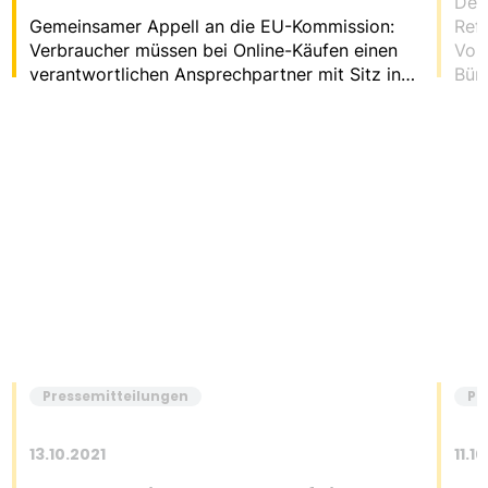
Der
Gemeinsamer Appell an die EU-Kommission:
Ref
Verbraucher müssen bei Online-Käufen einen
Vor
verantwortlichen Ansprechpartner mit Sitz in
Bür
der EU haben.
frei
Pressemitteilungen
Pr
13.10.2021
11.1