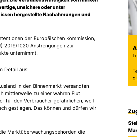
ertige, unsichere oder unter
nissen hergestellte Nachahmungen und
ntentionen der Europäischen Kommission,
U) 2019/1020 Anstrengungen zur
A
ukte unternimmt.
Le
m Detail aus:
T
a
Ausland in den Binnenmarkt versandten
 mittlerweile zu einer wahren Flut
der für den Verbraucher gefährlichen, weil
atisch gestiegen. Das können und dürfen wir
Zu
Ste
Mar
 die Marktüberwachungsbehörden die