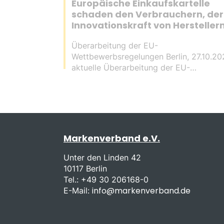
Europäische Einkaufskartelle
schaden den Verbrauchern, der
Innovationskraft von Hersteller
sowie der Gesamtwirtschaft
Überarbeitung der EU-
Wettbewerbsregelungen Berlin, 27.10.202
aktuelle Überarbeitung der EU-
Wettbewerbsvorschriften läuft auf
Hochtouren. Vor diesem Hintergrund u
Verhalten europäischer Einzelhandelsall
als Gatekeeper mahnt…
Markenverband e.V.
Unter den Linden 42
10117 Berlin
Tel.: +49 30 206168-0
info@markenverband.de
E-Mail: