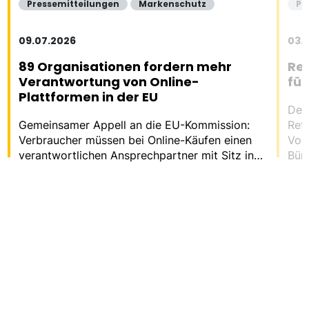
Pressemitteilungen
Markenschutz
Pr
09.07.2026
03.
89 Organisationen fordern mehr
Ref
Verantwortung von Online-
fü
Plattformen in der EU
Der
Gemeinsamer Appell an die EU-Kommission:
Ref
Verbraucher müssen bei Online-Käufen einen
Vor
verantwortlichen Ansprechpartner mit Sitz in
Bür
der EU haben.
frei