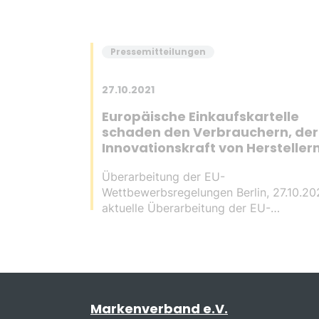
Pressemitteilungen
27.10.2021
Europäische Einkaufskartelle
schaden den Verbrauchern, der
Innovationskraft von Hersteller
sowie der Gesamtwirtschaft
Überarbeitung der EU-
Wettbewerbsregelungen Berlin, 27.10.202
aktuelle Überarbeitung der EU-
Wettbewerbsvorschriften läuft auf
Hochtouren. Vor diesem Hintergrund u
Verhalten europäischer Einzelhandelsall
als Gatekeeper mahnt…
Markenverband e.V.