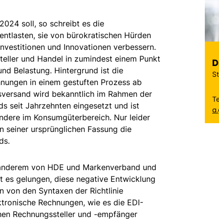
4 soll, so schreibt es die
entlasten, sie von bürokratischen Hürden
nvestitionen und Innovationen verbessern.
teller und Handel in zumindest einem Punkt
D
nd Belastung. Hintergrund ist die
St
hnungen in einem gestuften Prozess ab
sversand wird bekanntlich im Rahmen der
T
 seit Jahrzehnten eingesetzt und ist
a
ndere im Konsumgüterbereich. Nur leider
 seiner ursprünglichen Fassung die
rds.
 anderem von HDE und Markenverband und
t es gelungen, diese negative Entwicklung
 von den Syntaxen der Richtlinie
tronische Rechnungen, wie es die EDI-
hen Rechnungssteller und -empfänger