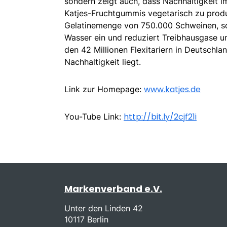
sondern zeigt auch, dass Nachhaltigkeit 
Katjes-Fruchtgummis vegetarisch zu produzi
Gelatinemenge von 750.000 Schweinen, son
Wasser ein und reduziert Treibhausgase um
den 42 Millionen Flexitariern in Deutschl
Nachhaltigkeit liegt.
www.katjes.de
Link zur Homepage:
http://bit.ly/2cjf21i
You-Tube Link:
Markenverband e.V.
Unter den Linden 42
10117 Berlin