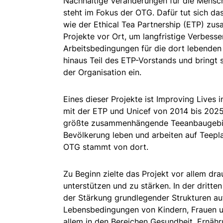
Nachhaltige Veränderungen für die Mensc
steht im Fokus der OTG. Dafür tut sich da
wie der Ethical Tea Partnership (ETP) zu
Projekte vor Ort, um langfristige Verbess
Arbeitsbedingungen für die dort lebenden
hinaus Teil des ETP-Vorstands und bringt s
der Organisation ein.
Eines dieser Projekte ist Improving Live
mit der ETP und Unicef von 2014 bis 2025
größte zusammenhängende Teeanbaugebiet
Bevölkerung leben und arbeiten auf Teepla
OTG stammt von dort.
Zu Beginn zielte das Projekt vor allem dr
unterstützen und zu stärken. In der dritte
der Stärkung grundlegender Strukturen au
Lebensbedingungen von Kindern, Frauen un
allem in den Bereichen Gesundheit, Ernäh