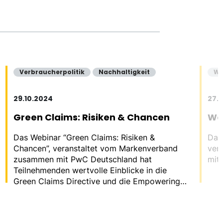
Verbraucherpolitik
Nachhaltigkeit
We
29.10.2024
27.
Green Claims: Risiken & Chancen
Was
Das Webinar “Green Claims: Risiken &
Das 
Chancen”, veranstaltet vom Markenverband
ver
zusammen mit PwC Deutschland hat
mit
Teilnehmenden wertvolle Einblicke in die
Green Claims Directive und die Empowering
Consumers Directive gegeben.