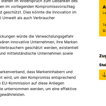
en stehen im Widerspruch zum Gedanken des
en im vorliegenden Kompromissvorschlag
A
d geschützt. Dies könnte die Innovation im
Le
l Umwelt als auch Verbraucher
T
a
ackungen würde die Verwechslungsgefahr
 wären innovative Unternehmen, ihre Marken
Verbrauchern geschätzt werden, existentiell
e und mittelständische Unternehmen sowie
Zu
Ste
Markenverband, dass Markeninhabern und
mt wird, um den Kompromiss entsprechend
e EU-Kommission auf diese Anliegen
tte unternommen werden, um eine effektive
ewährleisten.