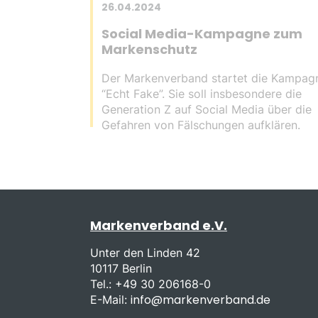
26.04.2024
Social Media-Kampagne zum
Markenschutz
Der Markenverband startet die Kampag
“Echt Fake”. Sie soll insbesondere die
Generation Z auf Social Media über die
Gefahren von Fälschungen aufklären.
Markenverband e.V.
Unter den Linden 42
10117 Berlin
Tel.: +49 30 206168-0
info@markenverband.de
E-Mail: