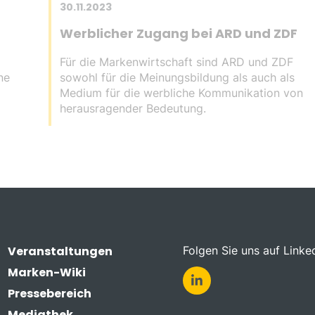
30.11.2023
Werblicher Zugang bei ARD und ZDF
Für die Markenwirtschaft sind ARD und ZDF
ne
sowohl für die Meinungsbildung als auch als
Medium für die werbliche Kommunikation von
herausragender Bedeutung.
Veranstaltungen
Folgen Sie uns auf Linke
Marken-Wiki
Pressebereich
Mediathek