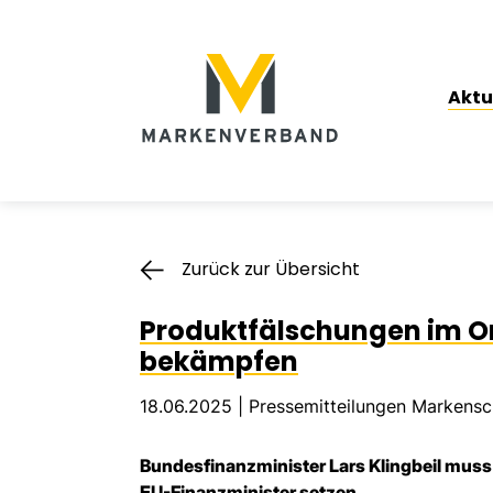
Suche
Hauptnavigation
Aktu
Inhalt
Zurück zur Übersicht
Produktfälschungen im O
bekämpfen
18.06.2025 |
Pressemitteilungen Markensc
Bundesfinanzminister Lars Klingbeil muss
EU-Finanzminister setzen.