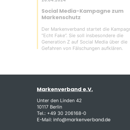
26.04.2024
Social Media-Kampagne zum
Markenschutz
Der Markenverband startet die Kampag
“Echt Fake”. Sie soll insbesondere die
Generation Z auf Social Media über die
Gefahren von Fälschungen aufklären.
Markenverband e.V.
Unter den Linden 42
10117 Berlin
Tel.: +49 30 206168-0
info@markenverband.de
E-Mail: