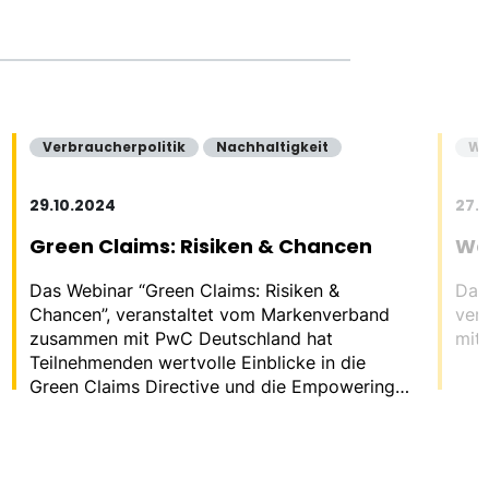
Verbraucherpolitik
Nachhaltigkeit
We
29.10.2024
27.
Green Claims: Risiken & Chancen
Was
Das Webinar “Green Claims: Risiken &
Das 
Chancen”, veranstaltet vom Markenverband
ver
zusammen mit PwC Deutschland hat
mit
Teilnehmenden wertvolle Einblicke in die
Green Claims Directive und die Empowering
Consumers Directive gegeben.