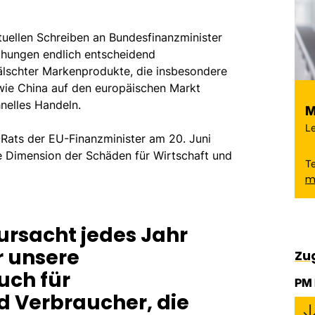
tuellen Schreiben an Bundesfinanzminister
schungen endlich entscheidend
älschter Markenprodukte, die insbesondere
 wie China auf den europäischen Markt
nelles Handeln.
M
Le
Rats der EU-Finanzminister am 20. Juni
e Dimension der Schäden für Wirtschaft und
T
m
ursacht jedes Jahr
r unsere
Zu
uch für
PM 
 Verbraucher, die