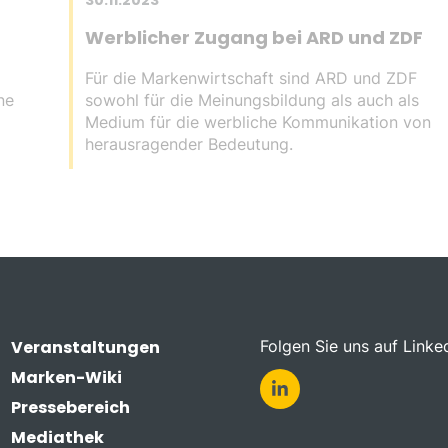
30.11.2023
Werblicher Zugang bei ARD und ZDF
Für die Markenwirtschaft sind ARD und ZDF
ne
sowohl für die Meinungsbildung als auch als
Medium für die werbliche Kommunikation von
herausragender Bedeutung.
Veranstaltungen
Folgen Sie uns auf Linke
Marken-Wiki
Pressebereich
Mediathek