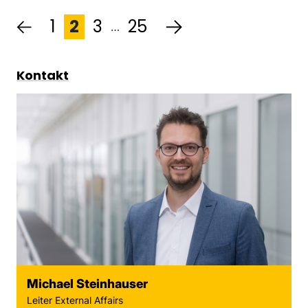
1
2
3
25
…
Kontakt
Michael Steinhauser
Leiter External Affairs