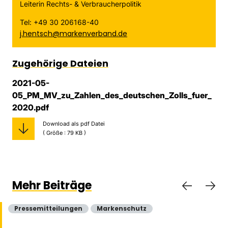
Leiterin Rechts- & Verbraucherpolitik
Tel: +49 30 206168-40
j.hentsch@markenverband.de
Zugehörige Dateien
2021-05-
05_PM_MV_zu_Zahlen_des_deutschen_Zolls_fuer_
2020.pdf
Download als pdf Datei
( Größe : 79 KB )
Mehr Beiträge
Pressemitteilungen
Markenschutz