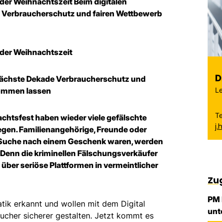
er Weihnachtszeit Beim digitalen
e Verbraucherschutz und fairen Wettbewerb
der Weihnachtszeit
D
e nächste Dekade Verbraucherschutz und
Le
kommen lassen
T
chtsfest haben wieder viele gefälschte
j
en. Familienangehörige, Freunde oder
er Suche nach einem Geschenk waren, werden
 Denn die kriminellen Fälschungsverkäufer
 über seriöse Plattformen in vermeintlicher
Zu
PM 
tik erkannt und wollen mit dem Digital
unt
aucher sicherer gestalten. Jetzt kommt es