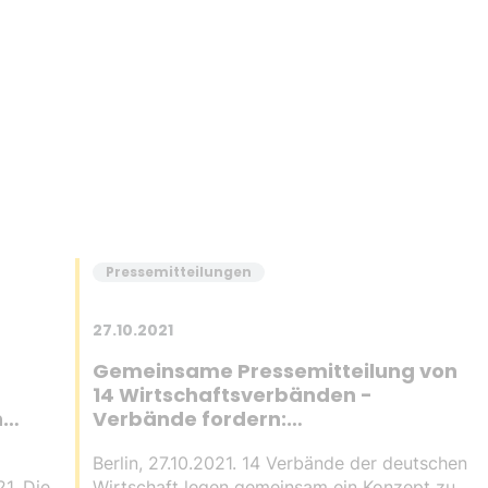
Pressemitteilungen
27.10.2021
Gemeinsame Pressemitteilung von
14 Wirtschaftsverbänden -
n
Verbände fordern:
Verbandsklagerecht effektiv,
Berlin, 27.10.2021. 14 Verbände der deutschen
sachgerecht und angemessen
1. Die
Wirtschaft legen gemeinsam ein Konzept zu