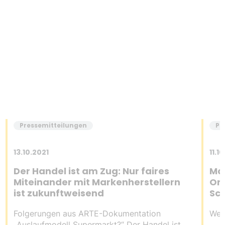
Pressemitteilungen
Pr
13.10.2021
11.1
Der Handel ist am Zug: Nur faires
Ma
Miteinander mit Markenherstellern
Org
ist zukunftweisend
Sc
Folgerungen aus ARTE-Dokumentation
Weit
„Auslaufmodell Supermarkt?“ Der Handel ist