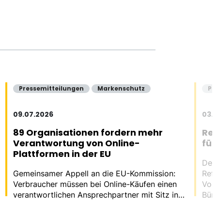
Pressemitteilungen
Markenschutz
Pr
09.07.2026
03.
89 Organisationen fordern mehr
Ref
Verantwortung von Online-
fü
Plattformen in der EU
Der
Gemeinsamer Appell an die EU-Kommission:
Ref
Verbraucher müssen bei Online-Käufen einen
Vor
verantwortlichen Ansprechpartner mit Sitz in
Bür
der EU haben.
frei