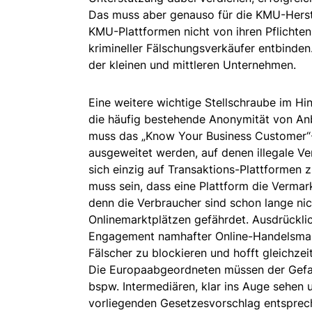
Das muss aber genauso für die KMU-Herst
KMU-Plattformen nicht von ihren Pflicht
krimineller Fälschungsverkäufer entbinden
der kleinen und mittleren Unternehmen.
Eine weitere wichtige Stellschraube im Hin
die häufig bestehende Anonymität von An
muss das „Know Your Business Customer“- 
ausgeweitet werden, auf denen illegale Verk
sich einzig auf Transaktions-Plattformen 
muss sein, dass eine Plattform die Vermar
denn die Verbraucher sind schon lange nic
Onlinemarktplätzen gefährdet. Ausdrückl
Engagement namhafter Online-Handelsmark
Fälscher zu blockieren und hofft gleichzei
Die Europaabgeordneten müssen der Gefah
bspw. Intermediären, klar ins Auge sehen
vorliegenden Gesetzesvorschlag entspre